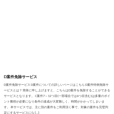
D案件免除サービス
D案件免除サービス D案件についての詳しいページはこちら D案件特例免除サ
ービスとは？ 簡単に申し上げますと、こちらはD案件を免除することができる
サービスとなります。 C案件7～12つ目(一部場合では6つ目含む)は多量のポイ
ント獲得が必要になり条件の達成が大変難しく、時間がかかってしまいま
す。 本サービスでは、主に別の案件をご利用頂く事で、対象の案件を完璧判
定にするサービスにな […]