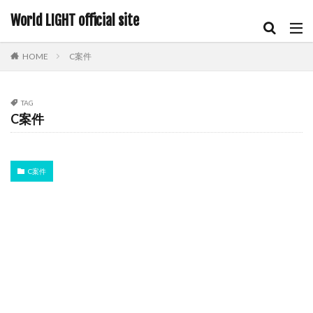
World LIGHT official site
HOME
C案件
TAG
C案件
C案件