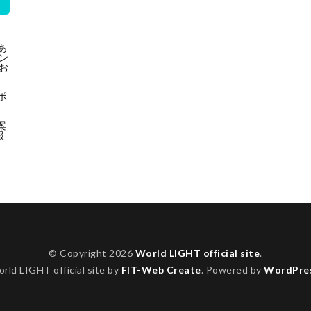
あ
ン
お
ポ
案
報
© Copyright 2026
World LIGHT official site
.
rld LIGHT official site by
FIT-Web Create
. Powered by
WordPre