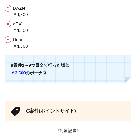
DAZN
￥1,500
dTV
￥1,500
Hulu
￥1,500
B案件1～9つ目全て行った場合
￥3,500
のボーナス
C案件(ポイントサイト)
⇩対象記事⇩